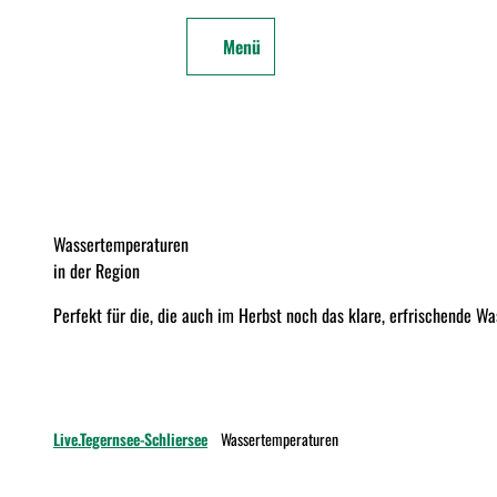
Z
u
Menü
Zur
Merkzettel
Suche
m
Karte
I
n
h
a
l
t
Wassertemperaturen
in der Region
Unsere
Perfekt für die, die auch im Herbst noch das klare, erfrischende 
Webcams
Parkplatz
Auslastung
Live.Tegernsee-Schliersee
Wassertemperaturen
Wegeinfos