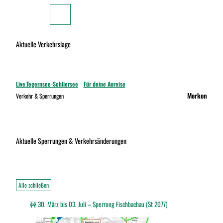
Z
u
Zur
Merkzettel
Suche
Karte
m
I
Aktuelle Verkehrslage
n
h
a
Unsere
l
Live.Tegernsee-Schliersee
Für deine Anreise
Webcams
t
Merken
Verkehr & Sperrungen
Parkplatz
Auslastung
Aktuelle Sperrungen & Verkehrsänderungen
Wegeinfos
& -
sperrungen
Alle schließen
Wassertemperaturen
🚧 30. März bis 03. Juli – Sperrung Fischbachau (St 2077)
Für