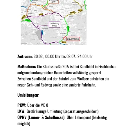
deine
Anreise
Übersicht
Routenpl
aner
Verkehr &
Sperrung
en
ÖPNV
Zeitraum:
30.03., 00:00 Uhr bis 03.07., 24:00 Uhr
Maßnahme:
Die Staatsstraße 2077 ist bei Sandbichl in Fischbachau
aufgrund umfangreicher Bauarbeiten vollständig gesperrt.
Zwischen Sandbichl und der Zufahrt zum Wolfsee entstehen ein
neuer Geh- und Radweg sowie eine sanierte Fahrbahn.
Umleitungen:
PKW:
Über die MB 8
LKW:
Großräumige Umleitung (separat ausgeschildert)
ÖPNV (Linien- & Schulbusse):
Über Lehenpoint (beidseitig
möglich)