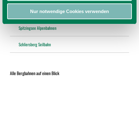
w
Wendelsteinbahn
Nur notwendige Cookies verwenden
a
h
l
Spitzingsee Alpenbahnen
Schliersberg Seilbahn
Alle Bergbahnen auf einen Blick