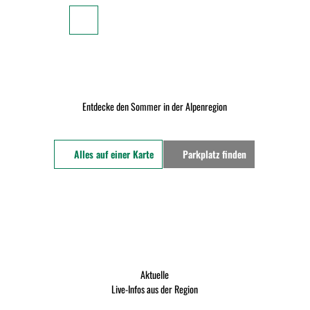
Z
u
Zur
Merkzettel
Suche
Karte
m
I
n
h
a
Entdecke den Sommer in der Alpenregion
Unsere
l
Webcams
t
Alles auf einer Karte
Parkplatz finden
Parkplatz
Auslastung
Wegeinfos
& -
sperrungen
Wassertemperaturen
Aktuelle
Live-Infos aus der Region
Für