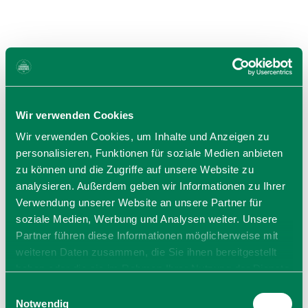
i
n
f
o
r
m
a
t
Wir verwenden Cookies
A
i
l
Wir verwenden Cookies, um Inhalte und Anzeigen zu
o
l
n
personalisieren, Funktionen für soziale Medien anbieten
e
e
zu können und die Zugriffe auf unsere Website zu
B
n
analysieren. Außerdem geben wir Informationen zu Ihrer
e
Verwendung unserer Website an unsere Partner für
r
soziale Medien, Werbung und Analysen weiter. Unsere
g
b
Partner führen diese Informationen möglicherweise mit
a
weiteren Daten zusammen, die Sie ihnen bereitgestellt
h
haben oder die sie im Rahmen Ihrer Nutzung der Dienste
n
gesammelt haben. Sie geben Einwilligung zu unseren
E
e
Cookies, wenn Sie unsere Webseite weiterhin nutzen.
Notwendig
i
n